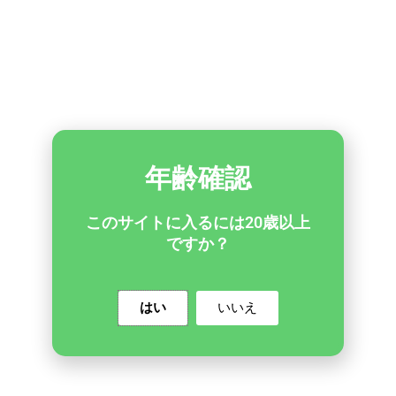
使い捨て電子タバコはだいたい数日から1か月ほど持ち、具
体的にはモデルや1日の使用頻度によって変わります。
一般的に1日100〜150回吸う場合、600回タイプは約3〜5
日、3000回タイプは約2〜3週間、6000回タイプは約1か月
ほど使用可能です。
使い切りベイプの使い方は？
年齢確認
使い切りベイプの使い方について、以下のステップで説明
します。
このサイトに入るには20歳以上
ですか？
使い捨てベイプの外包装を開けて、内部のデバイスを取
り出します。
デバイスに付いているラベルを剥がし、吸引口にある白
はい
いいえ
い透明のゴムキャップを外します。
吸引口に口を近づけ、軽く吸い込んでください。
使い捨てベイプは使い終わったら新しいものに交換しま