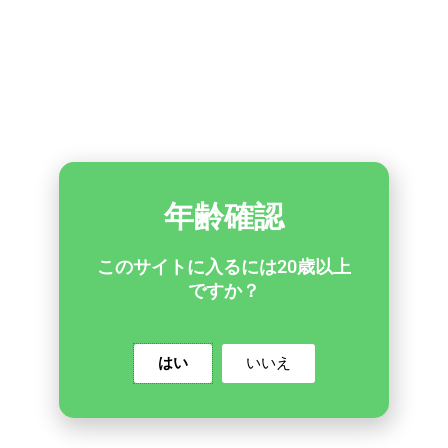
す。
使用中に気分が悪くなったり、頭痛や吐き気、めまいがした場
合はすぐに使用を中止し、必要に応じて医師に相談することを
おすすめします。
関連する質問
IGET 電子タバコ
の配送と返品に関する詳細については、詳細ガイ
ドをご覧ください。
年齢確認
注文から配達までどのくらいかかりますか？
このサイトに入るには20歳以上
ですか？
通常2～5営業日でお届けします。 遠隔地の場合はさらに2
～3日かかります。 郵便番号をお知らせいただければ、サ
ポートチームがより正確な配達時間をお知らせいたしま
す。
はい
いいえ
注文をしたのですが、小包はいつ発送されます
か？